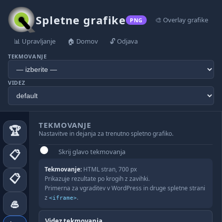
Spletne grafike
🎨 Overlay grafike
PNG
📊 Upravljanje
🏠 Domov
🔓 Odjava
TEKMOVANJE
VIDEZ
TEKMOVANJE
🏆
Nastavitve in dejanja za trenutno spletno grafiko.
📋
Skrij glavo tekmovanja
Tekmovanje:
HTML stran, 700 px
📋
Prikazuje rezultate po krogih z zavihki.
Primerna za vgraditev v WordPress in druge spletne strani
z
.
<iframe>
🥌
Videz tekmovanja