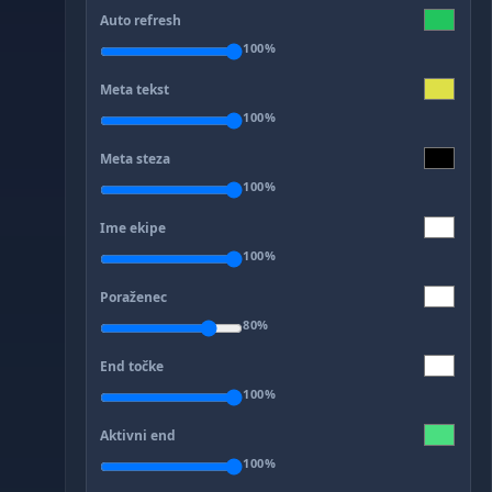
Auto refresh
100%
Meta tekst
100%
Meta steza
100%
Ime ekipe
100%
Poraženec
80%
End točke
100%
Aktivni end
100%